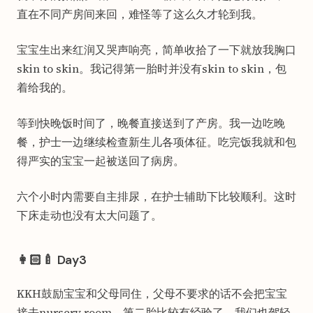
直在不同产房间来回，难怪等了这么久才轮到我。
宝宝生出来红润又哭声响亮，简单收拾了一下就放我胸口
skin to skin。我记得第一胎时并没有skin to skin，包
着给我的。
等到快晚饭时间了，晚餐直接送到了产房。我一边吃晚
餐，护士一边继续检查新生儿各项体征。吃完饭我就和包
得严实的宝宝一起被送回了病房。
六个小时内需要自主排尿，在护士辅助下比较顺利。这时
下床走动也没有太大问题了。
👩🏻‍🍼 Day3
KKH鼓励宝宝和父母同住，父母不要求的话不会把宝宝
接去nursery room。第二胎比较有经验了，我们也驾轻