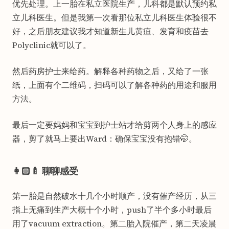
优先处理。上一胎在私立医院生产，儿科都是默认预约私
立儿科医生。但是我第一次看那位私立儿科医生体验很不
好，之后朋友建议我才知道新生儿黄疸、发育和疫苗去
Polyclinic就可以了。
然后药房护士来给药。解释各种药物之后，又给了一张
纸，上面有个二维码，扫码可以了解各种药的用途和服用
方法。
最后一定要妈妈和宝宝到护士站才给剪两个人身上的感应
器，剪了就马上要出Ward：确保宝宝没有抱错🤭。
👩🏻‍🍼 聊聊感受
第一胎是自然破水十几个小时顺产，没有催产经历，从三
指上无痛到生产大概十个小时，push了半个多小时最后
用了vacuum extraction。第二胎入院催产，第二天凌晨