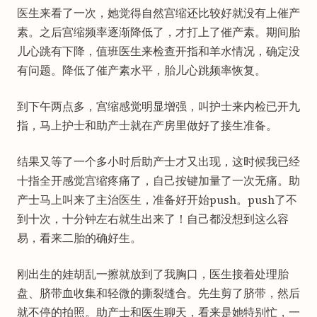
医生来看了一次，她觉得自然宫缩还比较好就没有上催产
素。之后宫缩频率逐渐降低了，才打上了催产素。期间胎
儿心跳有下降，值班医生来检查开指和羊水情况，确定没
有问题。降低了催产素水平，胎儿心跳频率恢复。
到下午两点多，宫缩感觉明显增强，叫护士来内检已开九
指，马上护士和助产士就在产房里做好了接生准备。
结果又等了一个多小时后助产士才又出现，这时候我已经
十指全开感觉宫缩疼痛了，自己按键加量了一次无痛。助
产士马上叫来了主治医生，准备好开始push。push了不
到十次，十分钟左右就生出来了！自己都没想到这么容
易，看来二胎的确好生。
刚出生的娃胡乱一擦就放到了我胸口，医生接着处理胎
盘、脐带血收集和轻微的撕裂缝合。先生剪了脐带，然后
就不停的拍照。助产士和医生聊天，看来是她特别忙，一