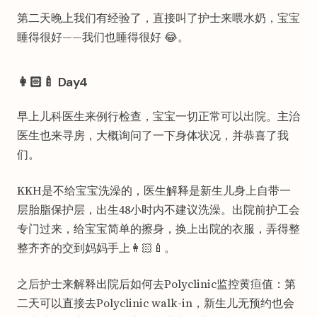
第二天晚上我们有经验了，直接叫了护士来喂水奶，宝宝
睡得很好——我们也睡得很好 😂。
👩🏻‍🍼 Day4
早上儿科医生来例行检查，宝宝一切正常可以出院。主治
医生也来寻房，大概询问了一下身体状况，并恭喜了我
们。
KKH是不给宝宝洗澡的，医生解释是新生儿身上自带一
层胎脂保护层，出生48小时内不建议洗澡。出院前护工会
专门过来，给宝宝简单的擦身，换上出院的衣服，弄得整
整齐齐的交到妈妈手上👩🏻‍🍼。
之后护士来解释出院后如何去Polyclinic监控黄疸值：第
二天可以直接去Polyclinic walk-in，新生儿无预约也会