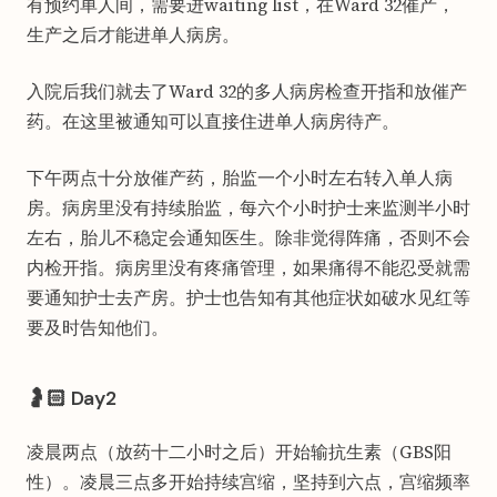
有预约单人间，需要进waiting list，在Ward 32催产，
生产之后才能进单人病房。
入院后我们就去了Ward 32的多人病房检查开指和放催产
药。在这里被通知可以直接住进单人病房待产。
下午两点十分放催产药，胎监一个小时左右转入单人病
房。病房里没有持续胎监，每六个小时护士来监测半小时
左右，胎儿不稳定会通知医生。除非觉得阵痛，否则不会
内检开指。病房里没有疼痛管理，如果痛得不能忍受就需
要通知护士去产房。护士也告知有其他症状如破水见红等
要及时告知他们。
🤰🏻 Day2
凌晨两点（放药十二小时之后）开始输抗生素（GBS阳
性）。凌晨三点多开始持续宫缩，坚持到六点，宫缩频率