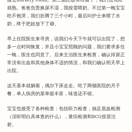
就熟。爸爸负责换尿不湿，我按需喂奶。不过第一晚宝宝
吃不饱哭，我们折腾了三个小时，最后叫护士来喂了水
奶，终于把娃放下了😅。
早上住院医生来寻房，说我们今天下午就可以出院了，想
多一点时间恢复，并且小宝宝照顾的问题，我们要求多住
一晚，医生也同意了。后来主治医生来检查，确认排尿正
常没有出血和其他身体不适的情况，和我们确认明天早上
出院。
这天基本就躺着，偶尔下床走走。吃了两顿医院的月子
餐，单人病房的菜单挺丰富，味道还不错。
宝宝也接受了各种检查：包括听力检查，抽足底血检测
（没听明白具体查的什么），黄疸检测和BCG疫苗注
射。