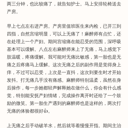
两三分钟，也比较痛了，就告知护士。马上安排轮椅送去
产房。
早上七点左右进产房。产房里值班医生来内检，已开三到
四指，自然宫缩明显，可以上无痛了！麻醉师有点忙，还
在处理上一个产妇。期间宫缩痛在能忍受的范围，深呼吸
基本可以缓解。八点左右麻醉师来上了无痛，马上感觉下
肢温暖，疼痛缓解。我可能对无痛比敏感，第一胎也是无
痛之后疼痛马上缓解。这次无痛之后的副作用是觉得身上
痒，不过可以忍受，上次是一直抖，这次到要生时才开始
发抖。打无痛几乎没有痛感。麻醉师特别温柔，虽然在身
后操作，每一步她都轻声解释她在做什么，你会有什么感
觉，特别能安抚产妇情绪，完成操作离开时还给了一个鼓
励的微笑。第一胎生产遇到的麻醉师也是这样的，两次打
无痛的体验都很好👍。
上无痛之后手动破羊水，然后就等着慢慢开指。期间主治