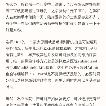
怎么办，按铃后一个印度护士进来，也没有怎么解释就抱
着宝宝硬把嘴塞过来母乳，之后就匆忙走了🤷🏻‍♀️。之前家
人在鹰阁手术住院十天，陪床遇到的护士也是参差不齐，
有个护士在我们的主治医师来察房的时候明显态度一下子
好起来🙄。
选择KKH的一个最大原因就是考虑到胎儿出生可能遇到
意外情况，新生儿治疗KKH是最权威的。之前对比孕期
险聊过新生儿早产或其他并发症可能涉及的高额治疗费
用，唯一的风险转移方式就是选择政府医院subsidised
医疗和MediShield Life保险。这个在办理入院时Admin
也会详细解释：A1 Ward是不提供经济援助的，必要时妈
妈可以选择降级到津贴病房，新生儿同时也可以享受津贴
补助。
当然，私立医院生产可能产妇体验更好：可以选择更有经
验的产科医生（优秀的医生很多会选择私立诊所自立门