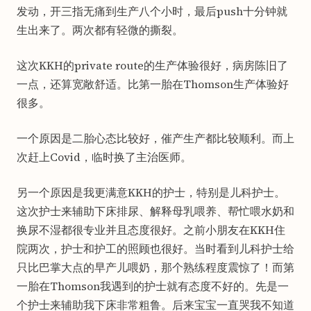
发动，开三指无痛到生产八个小时，最后push十分钟就
生出来了。两次都有轻微的撕裂。
这次KKH的private route的生产体验很好，病房陈旧了
一点，还算宽敞舒适。比第一胎在Thomson生产体验好
很多。
一个原因是二胎心态比较好，催产生产都比较顺利。而上
次赶上Covid，临时换了主治医师。
另一个原因是我更满意KKH的护士，特别是儿科护士。
这次护士来辅助下床排尿、解释母乳喂养、帮忙喂水奶和
换尿不湿都很专业并且态度很好。之前小朋友在KKH住
院两次，护士和护工的照顾也很好。当时看到儿科护士给
只比巴掌大点的早产儿喂奶，那个熟练程度震惊了！而第
一胎在Thomson我遇到的护士就有态度不好的。先是一
个护士来辅助我下床非常粗鲁。后来宝宝一直哭我不知道